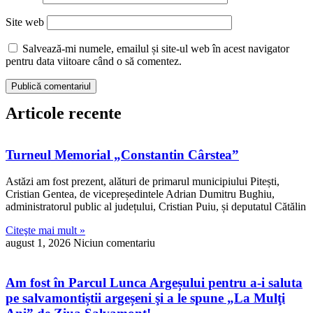
Site web
Salvează-mi numele, emailul și site-ul web în acest navigator
pentru data viitoare când o să comentez.
Articole recente
Turneul Memorial „Constantin Cârstea”
Astăzi am fost prezent, alături de primarul municipiului Pitești,
Cristian Gentea, de vicepreședintele Adrian Dumitru Bughiu,
administratorul public al județului, Cristian Puiu, și deputatul Cătălin
Citeşte mai mult »
august 1, 2026
Niciun comentariu
Am fost în Parcul Lunca Argeșului pentru a-i saluta
pe salvamontiștii argeșeni şi a le spune „La Mulţi