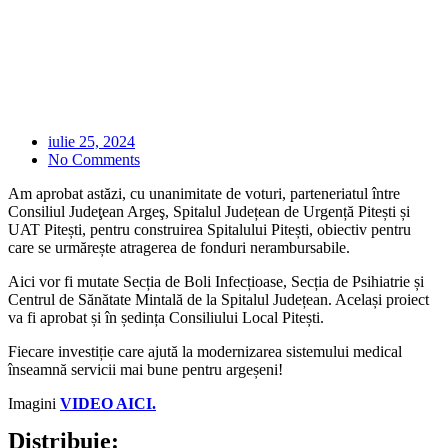
iulie 25, 2024
No Comments
Am aprobat astăzi, cu unanimitate de voturi, parteneriatul între
Consiliul Judeţean Argeş, Spitalul Județean de Urgență Pitești și
UAT Pitești, pentru construirea Spitalului Pitești, obiectiv pentru
care se urmărește atragerea de fonduri nerambursabile.
Aici vor fi mutate Secția de Boli Infecțioase, Secția de Psihiatrie și
Centrul de Sănătate Mintală de la Spitalul Județean. Același proiect
va fi aprobat și în ședința Consiliului Local Pitești.
Fiecare investiție care ajută la modernizarea sistemului medical
înseamnă servicii mai bune pentru argeșeni!
Imagini
VIDEO AICI.
Distribuie: