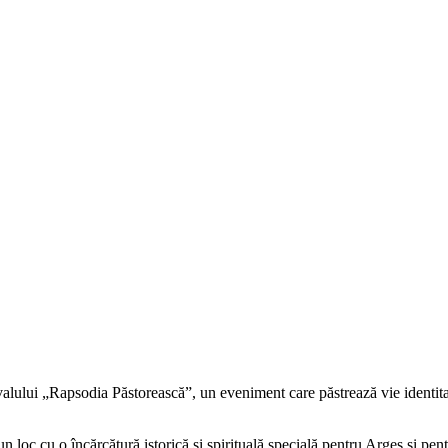
ivalului „Rapsodia Păstorească”, un eveniment care păstrează vie identit
un loc cu o încărcătură istorică și spirituală specială pentru Argeș și pe