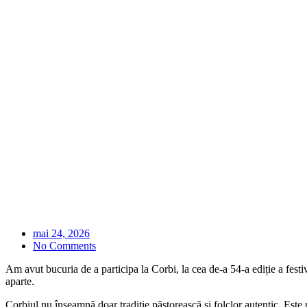
mai 24, 2026
No Comments
Am avut bucuria de a participa la Corbi, la cea de-a 54-a ediție a fest
aparte.
Corbiul nu înseamnă doar tradiție păstorească și folclor autentic. Este 