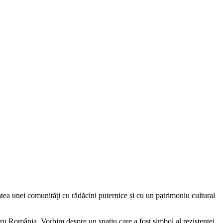
atea unei comunități cu rădăcini puternice și cu un patrimoniu cultural
ntru România. Vorbim despre un spațiu care a fost simbol al rezistenței