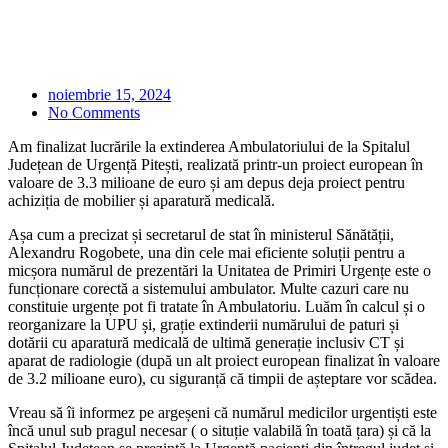
noiembrie 15, 2024
No Comments
Am finalizat lucrările la extinderea Ambulatoriului de la Spitalul
Județean de Urgență Pitești, realizată printr-un proiect european în
valoare de 3.3 milioane de euro și am depus deja proiect pentru
achiziția de mobilier și aparatură medicală.
Așa cum a precizat și secretarul de stat în ministerul Sănătății,
Alexandru Rogobete, una din cele mai eficiente soluții pentru a
micșora numărul de prezentări la Unitatea de Primiri Urgențe este o
funcționare corectă a sistemului ambulator. Multe cazuri care nu
constituie urgențe pot fi tratate în Ambulatoriu. Luăm în calcul și o
reorganizare la UPU și, grație extinderii numărului de paturi și
dotării cu aparatură medicală de ultimă generație inclusiv CT și
aparat de radiologie (după un alt proiect european finalizat în valoare
de 3.2 milioane euro), cu siguranță că timpii de așteptare vor scădea.
Vreau să îi informez pe argeșeni că numărul medicilor urgentiști este
încă unul sub pragul necesar ( o situție valabilă în toată țara) și că la