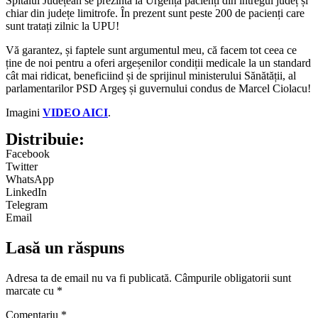
Spitalul Județean se prezintă la Urgență pacienți din întregul județ și
chiar din județe limitrofe. În prezent sunt peste 200 de pacienți care
sunt tratați zilnic la UPU!
Vă garantez, și faptele sunt argumentul meu, că facem tot ceea ce
ține de noi pentru a oferi argeșenilor condiții medicale la un standard
cât mai ridicat, beneficiind și de sprijinul ministerului Sănătății, al
parlamentarilor PSD Argeş și guvernului condus de Marcel Ciolacu!
Imagini
VIDEO AICI
.
Distribuie:
Facebook
Twitter
WhatsApp
LinkedIn
Telegram
Email
Lasă un răspuns
Adresa ta de email nu va fi publicată.
Câmpurile obligatorii sunt
marcate cu
*
Comentariu
*