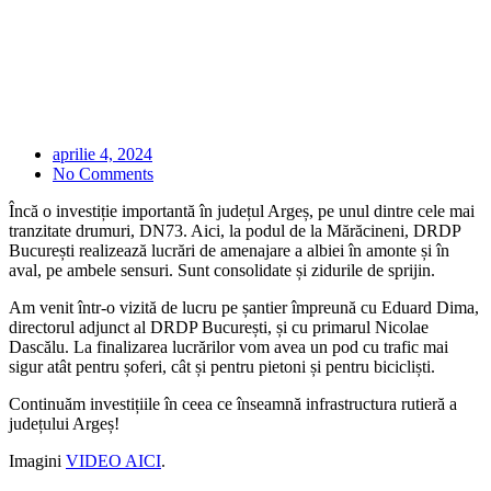
aprilie 4, 2024
No Comments
Încă o investiție importantă în județul Argeș, pe unul dintre cele mai
tranzitate drumuri, DN73. Aici, la podul de la Mărăcineni, DRDP
București realizează lucrări de amenajare a albiei în amonte și în
aval, pe ambele sensuri. Sunt consolidate și zidurile de sprijin.
Am venit într-o vizită de lucru pe șantier împreună cu Eduard Dima,
directorul adjunct al DRDP București, și cu primarul Nicolae
Dascălu. La finalizarea lucrărilor vom avea un pod cu trafic mai
sigur atât pentru șoferi, cât și pentru pietoni și pentru bicicliști.
Continuăm investițiile în ceea ce înseamnă infrastructura rutieră a
județului Argeș!
Imagini
VIDEO AICI
.